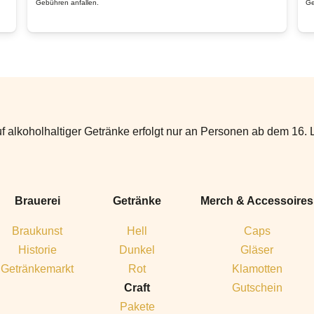
Die
Gebühren anfallen.
Ge
Optionen
können
auf
der
Produktseite
gewählt
f alkoholhaltiger Getränke erfolgt nur an Personen ab dem 16. 
werden
Brauerei
Getränke
Merch & Accessoires
Braukunst
Hell
Caps
Historie
Dunkel
Gläser
Getränkemarkt
Rot
Klamotten
Craft
Gutschein
Pakete