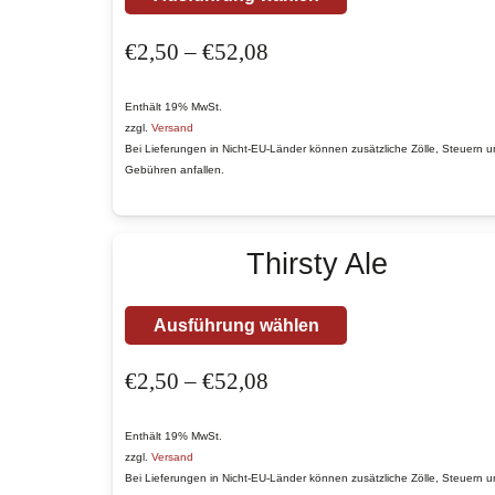
Produkt
Preisspanne:
€
2,50
–
€
52,08
weist
€2,50
mehrere
bis
Varianten
Enthält 19% MwSt.
zzgl.
Versand
€52,08
auf.
Bei Lieferungen in Nicht-EU-Länder können zusätzliche Zölle, Steuern 
Die
Gebühren anfallen.
Optionen
können
Thirsty Ale
auf
der
Produktseite
Dieses
Ausführung wählen
gewählt
Produkt
Preisspanne:
€
2,50
–
€
52,08
werden
weist
€2,50
mehrere
bis
Varianten
Enthält 19% MwSt.
zzgl.
Versand
€52,08
auf.
Bei Lieferungen in Nicht-EU-Länder können zusätzliche Zölle, Steuern 