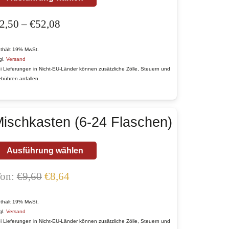
Produkt
Preisspanne:
2,50
–
€
52,08
weist
€2,50
mehrere
bis
Varianten
thält 19% MwSt.
gl.
Versand
€52,08
auf.
i Lieferungen in Nicht-EU-Länder können zusätzliche Zölle, Steuern und
Die
bühren anfallen.
Optionen
können
ischkasten (6-24 Flaschen)
auf
der
Produktseite
Ausführung wählen
gewählt
Ursprünglicher
Aktueller
on:
€
9,60
€
8,64
werden
Preis
Preis
war:
ist:
thält 19% MwSt.
gl.
Versand
€9,60
€8,64.
i Lieferungen in Nicht-EU-Länder können zusätzliche Zölle, Steuern und