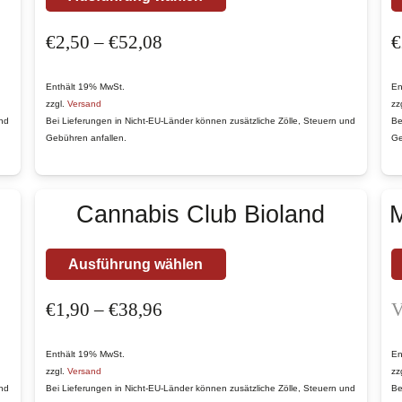
Produkt
Preisspanne:
€
2,50
–
€
52,08
€
weist
€2,50
mehrere
bis
Varianten
Enthält 19% MwSt.
En
zzgl.
Versand
zz
€52,08
auf.
und
Bei Lieferungen in Nicht-EU-Länder können zusätzliche Zölle, Steuern und
Be
Die
Gebühren anfallen.
Ge
Optionen
können
Cannabis Club Bioland
M
auf
der
Produktseite
Dieses
Ausführung wählen
gewählt
Produkt
Preisspanne:
€
1,90
–
€
38,96
V
werden
weist
€1,90
mehrere
bis
Varianten
Enthält 19% MwSt.
En
zzgl.
Versand
zz
€38,96
auf.
und
Bei Lieferungen in Nicht-EU-Länder können zusätzliche Zölle, Steuern und
Be