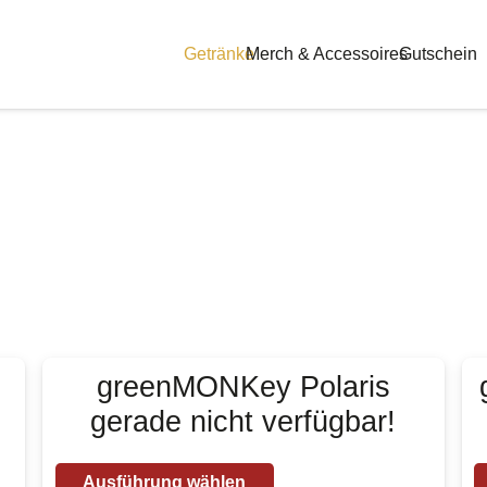
Getränke
Merch & Accessoires
Gutschein
greenMONKey Polaris
gerade nicht verfügbar!
Dieses
Ausführung wählen