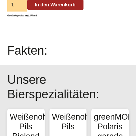
Geschenkgutschein
In den Warenkorb
Menge
Getränkepreise zzgl. Pfand
Fakten:
Unsere
Bierspezialitäten:
Weißenoher
Weißenoher
greenMON
Pils
Pils
Polaris