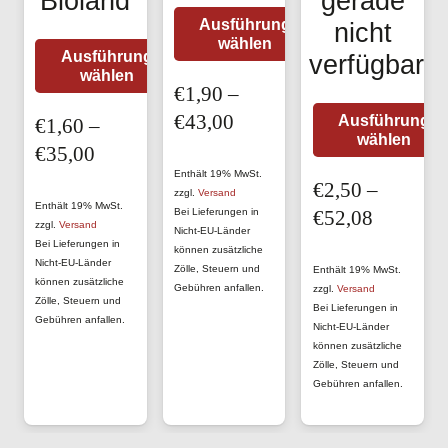
Bioland
gerade
Dieses
Ausführung
nicht
wählen
Produkt
Dieses
Ausführung
verfügbar!
wählen
weist
Produkt
€
1,90
–
mehrere
weist
Preisspanne:
€
43,00
Ausführung
€
1,60
–
Varianten
mehrere
wählen
€1,90
Preisspanne:
€
35,00
auf.
Varianten
bis
Enthält 19% MwSt.
€1,60
€
2,50
–
Die
auf.
zzgl.
Versand
€43,00
bis
Enthält 19% MwSt.
Preisspa
Bei Lieferungen in
€
52,08
Optionen
Die
zzgl.
Versand
Nicht-EU-Länder
€35,00
€2,50
können
Bei Lieferungen in
Optionen
können zusätzliche
Nicht-EU-Länder
bis
Zölle, Steuern und
auf
Enthält 19% MwSt.
können
können zusätzliche
Gebühren anfallen.
zzgl.
Versand
€52,08
der
Zölle, Steuern und
auf
Bei Lieferungen in
Gebühren anfallen.
Produktseite
Nicht-EU-Länder
der
können zusätzliche
gewählt
Produktseite
Zölle, Steuern und
werden
Gebühren anfallen.
gewählt
werden