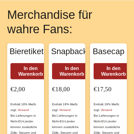
Merchandise für
wahre Fans:
Bieretiketten
Snapback
Basecap
In den
In den
In den
Warenkorb
Warenkorb
Warenkorb
€
2,00
€
18,00
€
17,50
Enthält 19% MwSt.
Enthält 19% MwSt.
Enthält 19% MwSt.
zzgl.
Versand
zzgl.
Versand
zzgl.
Versand
Bei Lieferungen in
Bei Lieferungen in
Bei Lieferungen in
Nicht-EU-Länder
Nicht-EU-Länder
Nicht-EU-Länder
können zusätzliche
können zusätzliche
können zusätzliche
Zölle, Steuern und
Zölle, Steuern und
Zölle, Steuern und