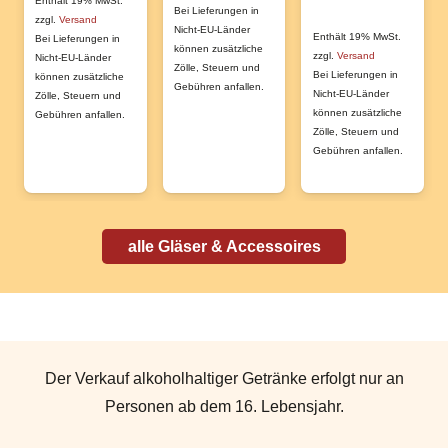
bis
Enthält 19% MwSt.
Bei Lieferungen in
Die
zzgl.
Versand
€100,00
Nicht-EU-Länder
Enthält 19% MwSt.
Bei Lieferungen in
Optionen
können zusätzliche
zzgl.
Versand
Nicht-EU-Länder
Zölle, Steuern und
können
Bei Lieferungen in
können zusätzliche
Gebühren anfallen.
Nicht-EU-Länder
Zölle, Steuern und
auf
können zusätzliche
Gebühren anfallen.
der
Zölle, Steuern und
Gebühren anfallen.
Produktseite
gewählt
werden
alle Gläser & Accessoires
Der Verkauf alkoholhaltiger Getränke erfolgt nur an
Personen ab dem 16. Lebensjahr.