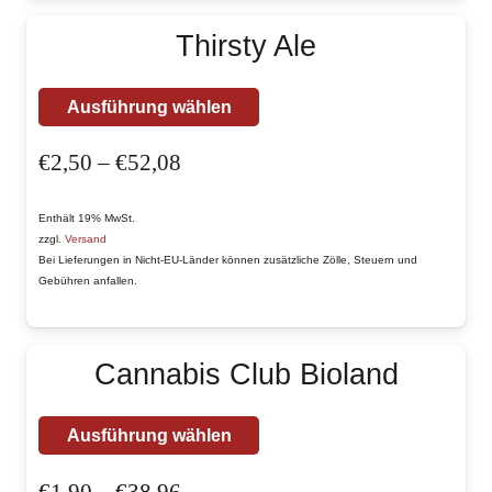
können
Thirsty Ale
auf
der
Dieses
Ausführung wählen
Produktseite
Produkt
gewählt
Preisspanne:
€
2,50
–
€
52,08
weist
werden
€2,50
mehrere
bis
Enthält 19% MwSt.
Varianten
zzgl.
Versand
€52,08
auf.
Bei Lieferungen in Nicht-EU-Länder können zusätzliche Zölle, Steuern und
Gebühren anfallen.
Die
Optionen
können
Cannabis Club Bioland
auf
der
Dieses
Ausführung wählen
Produktseite
Produkt
gewählt
Preisspanne:
€
1,90
–
€
38,96
weist