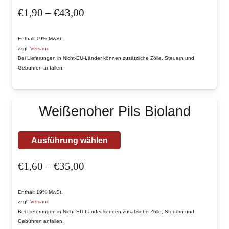
gewählt
Preisspanne:
€
1,90
–
€
43,00
weist
werden
€1,90
mehrere
bis
Enthält 19% MwSt.
Varianten
zzgl.
Versand
€43,00
auf.
Bei Lieferungen in Nicht-EU-Länder können zusätzliche Zölle, Steuern und
Gebühren anfallen.
Die
Optionen
können
Weißenoher Pils Bioland
auf
der
Dieses
Ausführung wählen
Produktseite
Produkt
gewählt
Preisspanne:
€
1,60
–
€
35,00
weist
werden
€1,60
mehrere
bis
Enthält 19% MwSt.
Varianten
zzgl.
Versand
€35,00
auf.
Bei Lieferungen in Nicht-EU-Länder können zusätzliche Zölle, Steuern und
Gebühren anfallen.
Die