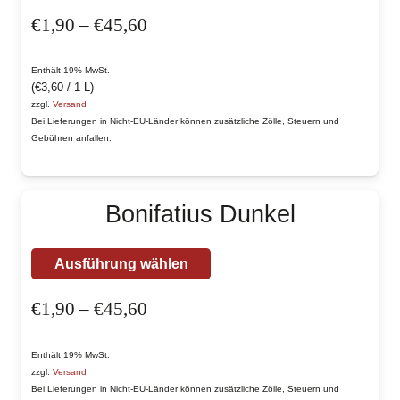
Produkt
gewählt
Preisspanne:
€
1,90
–
€
45,60
weist
werden
€1,90
mehrere
bis
Enthält 19% MwSt.
Varianten
(
€
3,60
/ 1 L)
€45,60
auf.
zzgl.
Versand
Bei Lieferungen in Nicht-EU-Länder können zusätzliche Zölle, Steuern und
Die
Gebühren anfallen.
Optionen
können
auf
Bonifatius Dunkel
der
Produktseite
Dieses
Ausführung wählen
gewählt
Produkt
werden
Preisspanne:
€
1,90
–
€
45,60
weist
€1,90
mehrere
bis
Enthält 19% MwSt.
Varianten
zzgl.
Versand
€45,60
auf.
Bei Lieferungen in Nicht-EU-Länder können zusätzliche Zölle, Steuern und