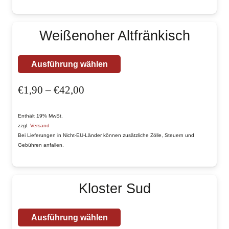
Optionen
können
Weißenoher Altfränkisch
auf
der
Dieses
Ausführung wählen
Produktseite
Produkt
gewählt
Preisspanne:
€
1,90
–
€
42,00
weist
werden
€1,90
mehrere
bis
Enthält 19% MwSt.
Varianten
zzgl.
Versand
€42,00
auf.
Bei Lieferungen in Nicht-EU-Länder können zusätzliche Zölle, Steuern und
Gebühren anfallen.
Die
Optionen
können
Kloster Sud
auf
der
Dieses
Ausführung wählen
Produktseite