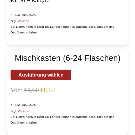
werden
€1,90
mehrere
bis
Enthält 19% MwSt.
Varianten
zzgl.
Versand
€38,96
auf.
Bei Lieferungen in Nicht-EU-Länder können zusätzliche Zölle, Steuern und
Gebühren anfallen.
Die
Optionen
können
Mischkasten (6-24 Flaschen)
auf
der
Ausführung wählen
Produktseite
gewählt
Ursprünglicher
Aktueller
Von:
€
9,60
€
8,64
werden
Preis
Preis
war:
ist:
Enthält 19% MwSt.
zzgl.
Versand
€9,60
€8,64.
Bei Lieferungen in Nicht-EU-Länder können zusätzliche Zölle, Steuern und
Gebühren anfallen.