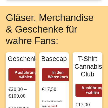
Gläser, Merchandise
& Geschenke für
wahre Fans:
Geschenkgutschein
Basecap
T-Shirt
Cannabis
Dieses
Ausführung
In den
Club
wählen
Warenkorb
Produkt
weist
Ausführung
€
20,00
–
€
17,50
mehrere
wählen
Preisspanne:
€
100,00
Varianten
€20,00
Enthält 19% MwSt.
€
17,00
auf.
zzgl.
Versand