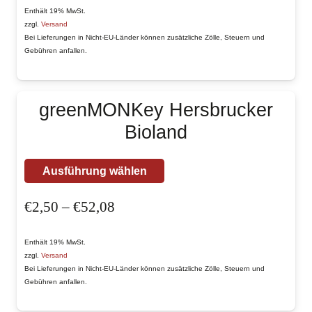
bis
Enthält 19% MwSt.
Varianten
zzgl.
Versand
€52,08
auf.
Bei Lieferungen in Nicht-EU-Länder können zusätzliche Zölle, Steuern und
Gebühren anfallen.
Die
Optionen
können
greenMONKey Hersbrucker
auf
Bioland
der
Produktseite
Dieses
gewählt
Ausführung wählen
Produkt
werden
Preisspanne:
€
2,50
–
€
52,08
weist
€2,50
mehrere
bis
Enthält 19% MwSt.
Varianten
zzgl.
Versand
€52,08
auf.
Bei Lieferungen in Nicht-EU-Länder können zusätzliche Zölle, Steuern und
Gebühren anfallen.
Die
Optionen