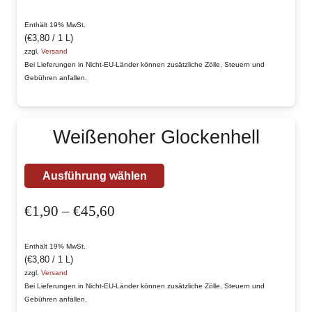
€2,10
mehrere
bis
Enthält 19% MwSt.
Varianten
(
€
3,80
/ 1 L)
€50,40
auf.
zzgl.
Versand
Bei Lieferungen in Nicht-EU-Länder können zusätzliche Zölle, Steuern und
Die
Gebühren anfallen.
Optionen
können
auf
Weißenoher Glockenhell
der
Produktseite
Dieses
Ausführung wählen
gewählt
Produkt
werden
Preisspanne:
€
1,90
–
€
45,60
weist
€1,90
mehrere
bis
Enthält 19% MwSt.
Varianten
(
€
3,80
/ 1 L)
€45,60
auf.
zzgl.
Versand
Bei Lieferungen in Nicht-EU-Länder können zusätzliche Zölle, Steuern und
Die
Gebühren anfallen.
Optionen