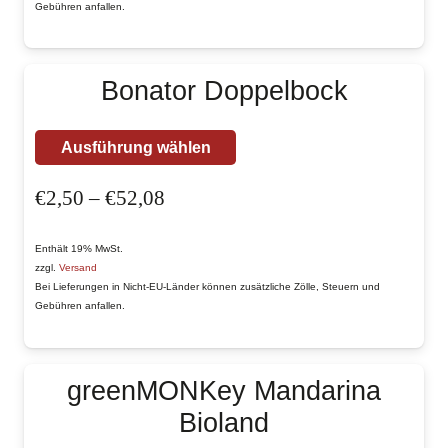
Gebühren anfallen.
Die
Optionen
können
Bonator Doppelbock
auf
der
Dieses
Ausführung wählen
Produktseite
Produkt
gewählt
Preisspanne:
€
2,50
–
€
52,08
weist
werden
€2,50
mehrere
bis
Enthält 19% MwSt.
Varianten
zzgl.
Versand
€52,08
auf.
Bei Lieferungen in Nicht-EU-Länder können zusätzliche Zölle, Steuern und
Gebühren anfallen.
Die
Optionen
können
greenMONKey Mandarina
auf
Bioland
der