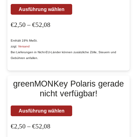
Produktseite
Dieses
gewählt
Ausführung wählen
Produkt
werden
Preisspanne:
€
2,50
–
€
52,08
weist
€2,50
mehrere
bis
Enthält 19% MwSt.
Varianten
zzgl.
Versand
€52,08
auf.
Bei Lieferungen in Nicht-EU-Länder können zusätzliche Zölle, Steuern und
Gebühren anfallen.
Die
Optionen
können
greenMONKey Polaris gerade
auf
nicht verfügbar!
der
Produktseite
Dieses
gewählt
Ausführung wählen
Produkt
werden
Preisspanne:
€
2,50
–
€
52,08
weist
€2,50
mehrere