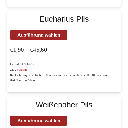
können
auf
Eucharius Pils
der
Produktseite
Dieses
Ausführung wählen
gewählt
Produkt
werden
Preisspanne:
€
1,90
–
€
45,60
weist
€1,90
mehrere
bis
Enthält 19% MwSt.
Varianten
zzgl.
Versand
€45,60
auf.
Bei Lieferungen in Nicht-EU-Länder können zusätzliche Zölle, Steuern und
Gebühren anfallen.
Die
Optionen
können
Weißenoher Pils
auf
der
Dieses
Ausführung wählen
Produktseite
Produkt