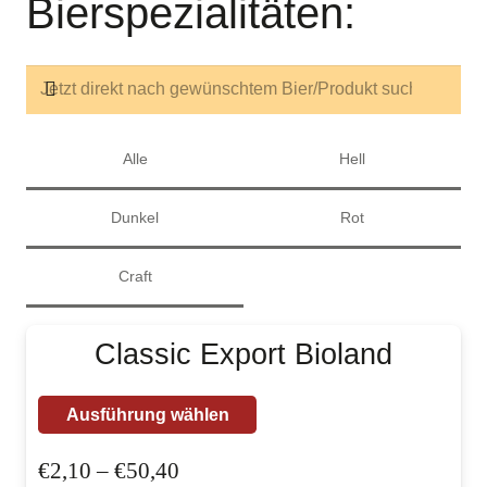
Bierspezialitäten:
Alle
Hell
Dunkel
Rot
Craft
Classic Export Bioland
Dieses
Ausführung wählen
Produkt
Preisspanne:
€
2,10
–
€
50,40
weist