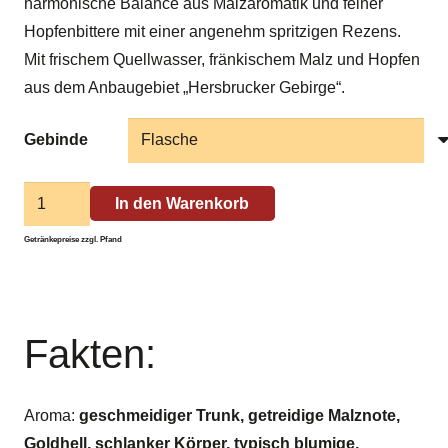
harmonische Balance aus Malzaromatik und feiner
Hopfenbittere mit einer angenehm spritzigen Rezens.
Mit frischem Quellwasser, fränkischem Malz und Hopfen
aus dem Anbaugebiet „Hersbrucker Gebirge“.
Gebinde
Weißenoher
In den Warenkorb
Glockenhell
Getränkepreise zzgl. Pfand
Menge
Fakten:
Aroma:
geschmeidiger Trunk, getreidige Malznote,
Goldhell, schlanker Körper, typisch blumige,