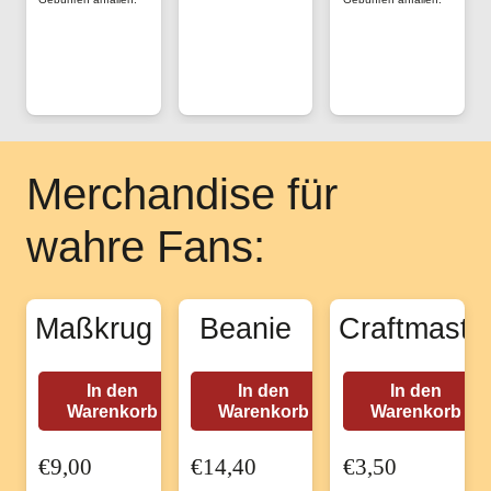
Produktseite
der
gewählt
Produktseite
werden
gewählt
werden
Merchandise für
wahre Fans:
Maßkrug
Beanie
Craftmaste
In den
In den
In den
Warenkorb
Warenkorb
Warenkorb
€
9,00
€
14,40
€
3,50