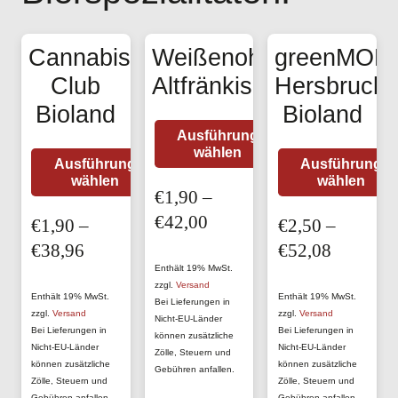
Cannabis
Weißenoher
greenMON
Club
Altfränkisch
Hersbrucke
Bioland
Bioland
Dieses
Ausführung
wählen
Produkt
Dieses
Ausführung
Ausführung
wählen
weist
wählen
Produkt
€
1,90
–
mehrere
weist
Preisspanne:
€
42,00
€
1,90
–
€
2,50
–
Varianten
mehrere
€1,90
Preisspanne:
Preisspa
€
38,96
€
52,08
auf.
Varianten
bis
Enthält 19% MwSt.
€1,90
€2,50
Die
auf.
zzgl.
Versand
€42,00
bis
bis
Enthält 19% MwSt.
Enthält 19% MwSt.
Bei Lieferungen in
Optionen
Die
zzgl.
Versand
zzgl.
Versand
Nicht-EU-Länder
€38,96
€52,08
können
Bei Lieferungen in
Bei Lieferungen in
Optionen
können zusätzliche
Nicht-EU-Länder
Nicht-EU-Länder
Zölle, Steuern und
auf
können
können zusätzliche
können zusätzliche
Gebühren anfallen.
der
Zölle, Steuern und
Zölle, Steuern und
auf
Gebühren anfallen.
Gebühren anfallen.