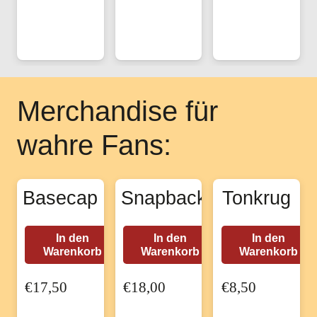
Produktseite
Produktseite
gewählt
gewählt
werden
werden
Merchandise für
wahre Fans:
Basecap
Snapback
Tonkrug
In den
In den
In den
Warenkorb
Warenkorb
Warenkorb
€
17,50
€
18,00
€
8,50