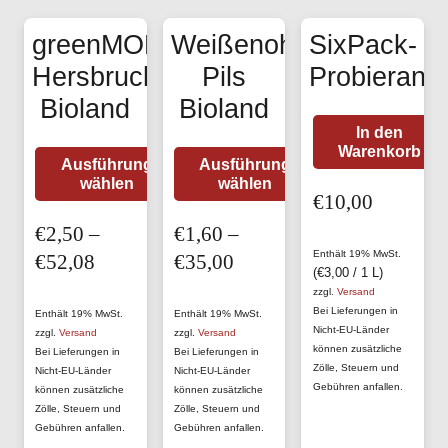
greenMONKey
Weißenoher
SixPack-
Hersbrucker
Pils
Probierang
Bioland
Bioland
In den
Warenkorb
Dieses
Dieses
Ausführung
Ausführung
wählen
wählen
Produkt
Produkt
€
10,00
weist
weist
€
2,50
–
€
1,60
–
mehrere
mehrere
Enthält 19% MwSt.
Preisspanne:
Preisspanne:
€
52,08
€
35,00
Varianten
Varianten
(
€
3,00
/ 1 L)
€2,50
€1,60
zzgl.
Versand
auf.
auf.
Bei Lieferungen in
bis
bis
Enthält 19% MwSt.
Enthält 19% MwSt.
Die
Die
Nicht-EU-Länder
zzgl.
Versand
zzgl.
Versand
€52,08
€35,00
können zusätzliche
Bei Lieferungen in
Bei Lieferungen in
Optionen
Optionen
Zölle, Steuern und
Nicht-EU-Länder
Nicht-EU-Länder
können
können
Gebühren anfallen.
können zusätzliche
können zusätzliche
Zölle, Steuern und
Zölle, Steuern und
auf
auf
Gebühren anfallen.
Gebühren anfallen.
der
der