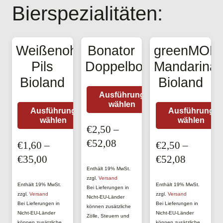
Bierspezialitäten:
Weißenoher
Bonator
greenMON
Pils
Doppelbock
Mandarina
Bioland
Bioland
Dieses
Ausführung
wählen
Produkt
Dieses
Ausführung
Ausführung
wählen
weist
wählen
Produkt
€
2,50
–
mehrere
weist
Preisspanne:
€
52,08
€
1,60
–
€
2,50
–
Varianten
mehrere
€2,50
Preisspanne:
Preisspa
€
35,00
€
52,08
auf.
Varianten
bis
Enthält 19% MwSt.
€1,60
€2,50
Die
auf.
zzgl.
Versand
€52,08
bis
bis
Enthält 19% MwSt.
Enthält 19% MwSt.
Bei Lieferungen in
Optionen
Die
zzgl.
Versand
zzgl.
Versand
Nicht-EU-Länder
€35,00
€52,08
können
Bei Lieferungen in
Bei Lieferungen in
Optionen
können zusätzliche
Nicht-EU-Länder
Nicht-EU-Länder
Zölle, Steuern und
auf
können
können zusätzliche
können zusätzliche