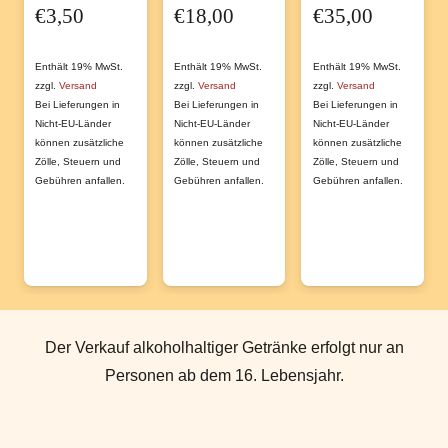
€
3,50
€
18,00
€
35,00
Enthält 19% MwSt.
Enthält 19% MwSt.
Enthält 19% MwSt.
zzgl.
Versand
zzgl.
Versand
zzgl.
Versand
Bei Lieferungen in
Bei Lieferungen in
Bei Lieferungen in
Nicht-EU-Länder
Nicht-EU-Länder
Nicht-EU-Länder
können zusätzliche
können zusätzliche
können zusätzliche
Zölle, Steuern und
Zölle, Steuern und
Zölle, Steuern und
Gebühren anfallen.
Gebühren anfallen.
Gebühren anfallen.
Der Verkauf alkoholhaltiger Getränke erfolgt nur an
Personen ab dem 16. Lebensjahr.