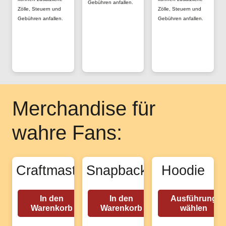
Gebühren anfallen.
der
Zölle, Steuern und
Zölle, Steuern und
auf
Gebühren anfallen.
Gebühren anfallen.
Produktseite
der
gewählt
Produktseite
werden
gewählt
werden
Merchandise für
wahre Fans:
Craftmaster
Snapback
Hoodie
In den
In den
Ausführung
Warenkorb
Warenkorb
wählen