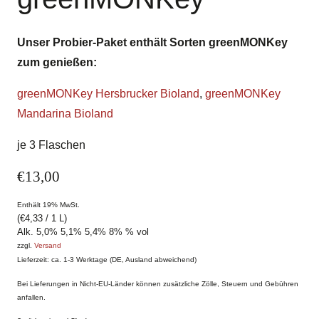
Unser Probier-Paket enthält Sorten greenMONKey
zum genießen:
greenMONKey Hersbrucker Bioland
,
greenMONKey
Mandarina Bioland
je 3 Flaschen
€
13,00
Enthält 19% MwSt.
(
€
4,33
/ 1 L)
Alk. 5,0% 5,1% 5,4% 8% % vol
zzgl.
Versand
Lieferzeit: ca. 1-3 Werktage (DE, Ausland abweichend)
Bei Lieferungen in Nicht-EU-Länder können zusätzliche Zölle, Steuern und Gebühren
anfallen.