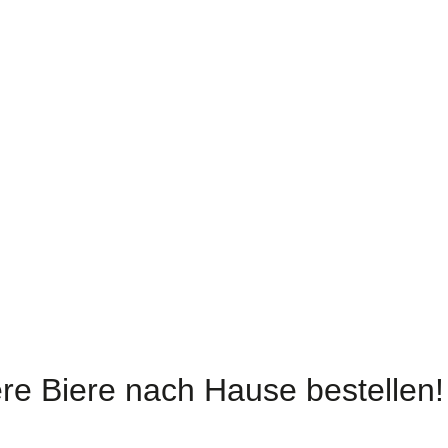
unkel
Rot
ahren Sie mehr über
Erfahren Sie mehr über
ere Dunklen Biere.
unsere Roten Biere.
Zur Auswahl
Zur Auswahl
ere Biere nach Hause bestellen!