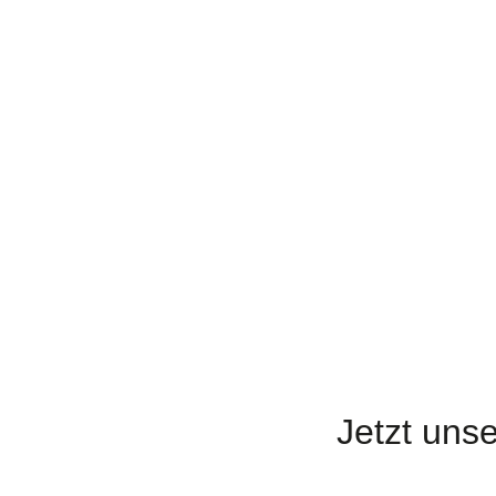
Helles
D
Erfahren Sie mehr über
Erf
unsere Hellen Biere.
uns
Zur Auswahl
Jetzt uns